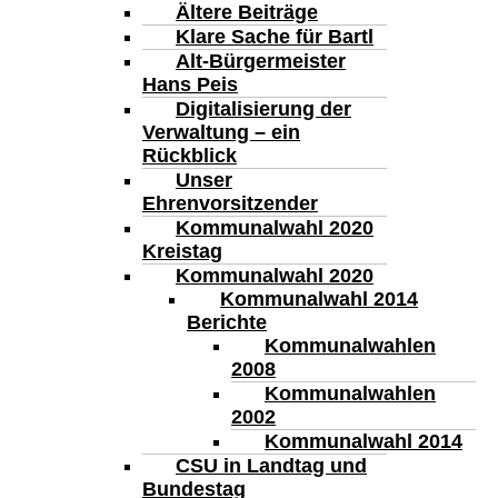
Ältere Beiträge
Klare Sache für Bartl
Alt-Bürgermeister
Hans Peis
Digitalisierung der
Verwaltung – ein
Rückblick
Unser
Ehrenvorsitzender
Kommunalwahl 2020
Kreistag
Kommunalwahl 2020
Kommunalwahl 2014
Berichte
Kommunalwahlen
2008
Kommunalwahlen
2002
Kommunalwahl 2014
CSU in Landtag und
Bundestag