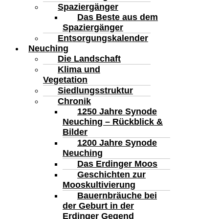
Spaziergänger
Das Beste aus dem
Spaziergänger
Entsorgungskalender
Neuching
Die Landschaft
Klima und
Vegetation
Siedlungsstruktur
Chronik
1250 Jahre Synode
Neuching – Rückblick &
Bilder
1200 Jahre Synode
Neuching
Das Erdinger Moos
Geschichten zur
Mooskultivierung
Bauernbräuche bei
der Geburt in der
Erdinger Gegend